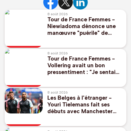
8 août 2026
Tour de France Femmes -
Niewiadoma dénonce une
manœuvre "puérile" de
Célia Géry : "J'ai perdu tout
respect"
8 août 2026
Tour de France Femmes -
Vollering avait un bon
pressentiment : "Je sentais
que j'allais prendre le
maillot jaune"
8 août 2026
Les Belges à l'étranger -
Youri Tielemans fait ses
débuts avec Manchester
United qui partage en
amical face au PSG