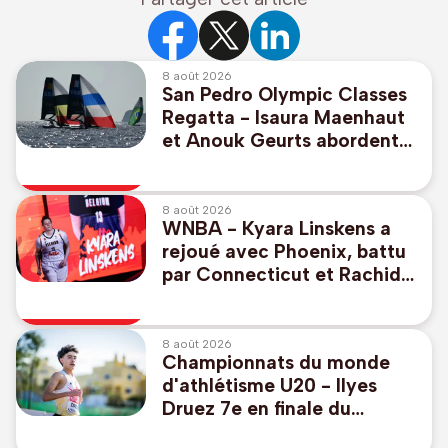
8 août 2026
San Pedro Olympic Classes
Regatta - Isaura Maenhaut
et Anouk Geurts abordent
en 7e position la course aux
médailles en 49er FX
8 août 2026
WNBA - Kyara Linskens a
rejoué avec Phoenix, battu
par Connecticut et Rachid
Meziane
8 août 2026
Championnats du monde
d'athlétisme U20 - Ilyes
Druez 7e en finale du
3.000m dans l'Oregon avec