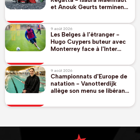
et Anouk Geurts terminent
à la 9e place dans les eaux
des JO de 2028
9 août 2026
Les Belges à l'étranger -
Hugo Cuypers buteur avec
Monterrey face à l'Inter
Miami sans Lionel Messi
9 août 2026
Championnats d'Europe de
natation - Vanotterdijk
allège son menu se libérant
du 50m libre et 100m dos,
pas de relais mixte