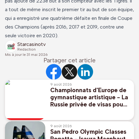
pas ajouté de 223e but à son compteur avec les Tigres. Il
a tout de même inscrit le premier tir au but de son équipe,
qui a enregistré une quatrième défaite en finale de Coupe
des Champions (après 2016, 2017 et 2019, contre une
seule victoire en 2020).
Starcasinotv
Redaction
Mis à jour le
31 mai 2026
Partager cet article
9 août 2026
Championnats d'Europe de
gymnastique artistique - La
Russie privée de visas pour
9 de ses membres dont
Melnikova, championne du
monde
9 août 2026
San Pedro Olympic Classes
Regatta - Isaura Maenhaut