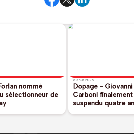
6 août 2026
Forlan nommé
Dopage - Giovanni
u sélectionneur de
Carboni finalement
ay
suspendu quatre an
l'Agence internatio
contrôle