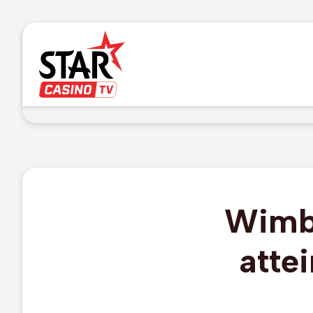
Wimbl
attei