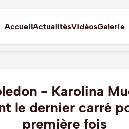
Accueil
Actualités
Vidéos
Galerie
edon - Karolina M
nt le dernier carré p
première fois