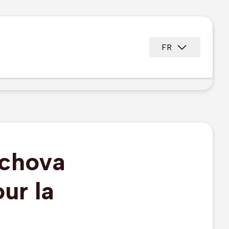
FR
uchova
our la