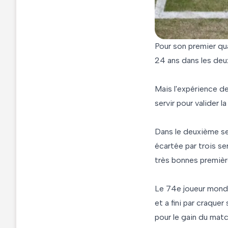
Pour son premier qua
24 ans dans les deu
Mais l'expérience de
servir pour valider 
Dans le deuxième set
écartée par trois se
très bonnes première
Le 74e joueur mondia
et a fini par craquer
pour le gain du matc