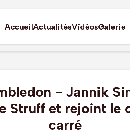
Accueil
Actualités
Vidéos
Galerie
bledon - Jannik Si
e Struff et rejoint le 
carré