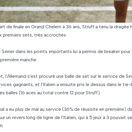
rt de finale en Grand Chelem à 36 ans, Struff a tenu la dragée ha
x premiers sets, très accrochés.
 Sinner dans les points importants lui a permis de breaker pour
la première manche.
, l'Allemand s'est procuré une balle de set sur le service de Sin
rvices gagnants, et l'Italien a ensuite pris le dessus dans le tie
s balles (16 aces au total contre 12 pour Struff).
l a eu plus de mal au service (36% de réussite en première) da
 sur un revers long de ligne de l'Italien, qui à 5 jeux à 3 pouvait 
h.