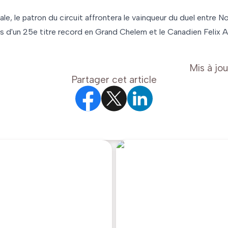
nale, le patron du circuit affrontera le vainqueur du duel entre
ns d'un 25e titre record en Grand Chelem et le Canadien Felix 
Mis à jou
Partager cet article