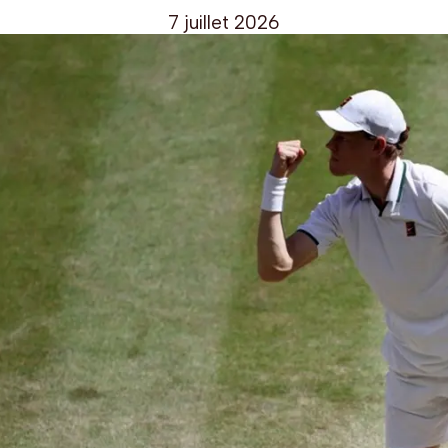
7 juillet 2026