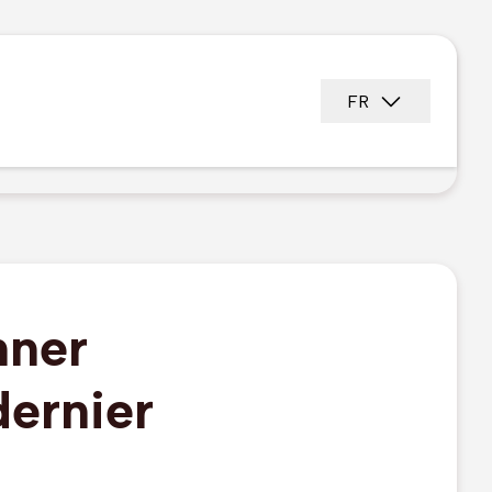
FR
nner
dernier