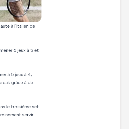
ute à l'Italien de
 mener 6 jeux à 5 et
ner à 5 jeux à 4,
-break grâce à de
ns le troisième set
sereinement servir