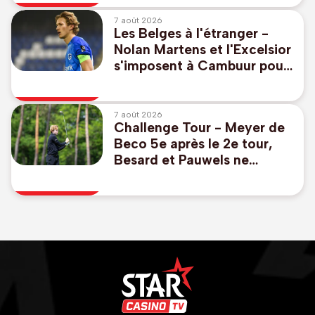
7 août 2026
Les Belges à l'étranger -
Nolan Martens et l'Excelsior
s'imposent à Cambuur pour
lancer la saison en
Eredivisie
7 août 2026
Challenge Tour - Meyer de
Beco 5e après le 2e tour,
Besard et Pauwels ne
passent pas le cut en
Ecosse