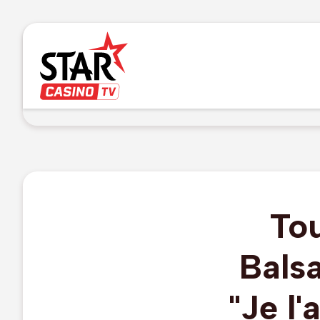
Tou
Balsa
"Je l