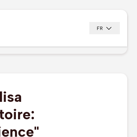
FR
lisa
toire:
ience"