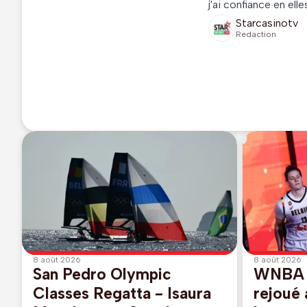
j'ai confiance en elles
Starcasinotv
Redaction
8 août 2026
8 août 2026
San Pedro Olympic
WNBA -
Classes Regatta - Isaura
rejoué