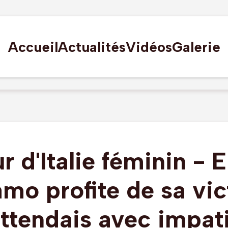
Accueil
Actualités
Vidéos
Galerie
r d'Italie féminin - E
mo profite de sa vic
'attendais avec impat