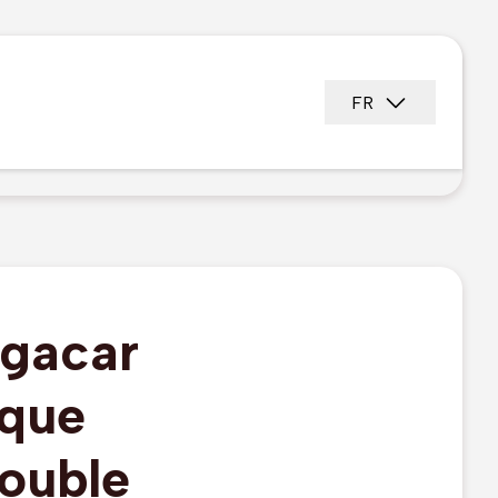
FR
ogacar
aque
double