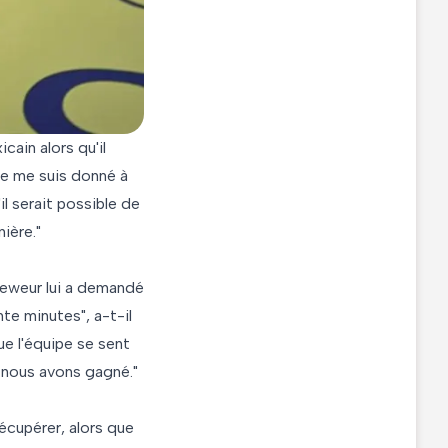
cain alors qu'il
 Je me suis donné à
l serait possible de
ière."
ieweur lui a demandé
nte minutes", a-t-il
ue l'équipe se sent
t nous avons gagné."
récupérer, alors que