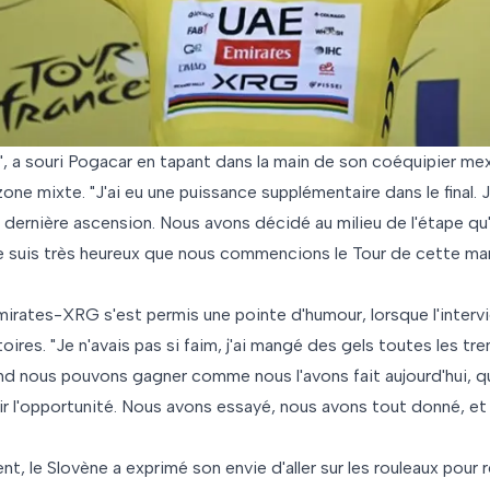
", a souri Pogacar en tapant dans la main de son coéquipier mexi
zone mixte. "J'ai eu une puissance supplémentaire dans le final.
 dernière ascension. Nous avons décidé au milieu de l'étape qu'i
Je suis très heureux que nous commencions le Tour de cette man
irates-XRG s'est permis une pointe d'humour, lorsque l'interv
ctoires. "Je n'avais pas si faim, j'ai mangé des gels toutes les tre
and nous pouvons gagner comme nous l'avons fait aujourd'hui, q
aisir l'opportunité. Nous avons essayé, nous avons tout donné, e
t, le Slovène a exprimé son envie d'aller sur les rouleaux pour 