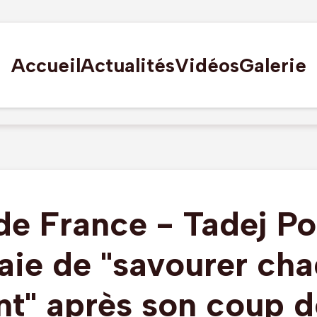
Accueil
Actualités
Vidéos
Galerie
de France - Tadej P
aie de "savourer ch
nt" après son coup 