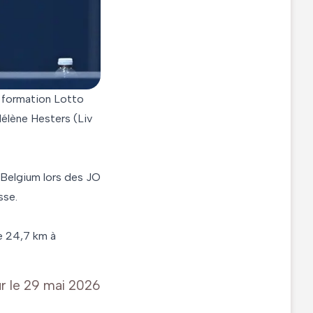
a formation Lotto
Hélène Hesters (Liv
m Belgium lors des JO
sse.
e 24,7 km à
r le
29 mai 2026