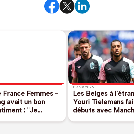
8 août 2026
e France Femmes -
Les Belges à l'étra
ng avait un bon
Youri Tielemans fai
timent : "Je
débuts avec Manch
 que j'allais prendre
United qui partage
lot jaune"
amical face au PSG