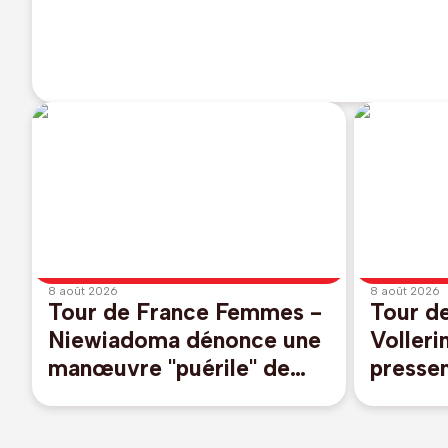
8 août 2026
8 août 2026
Tour de France Femmes -
Tour d
Niewiadoma dénonce une
Volleri
manœuvre "puérile" de
pressen
Célia Géry : "J'ai perdu
sentais
tout respect"
le mail