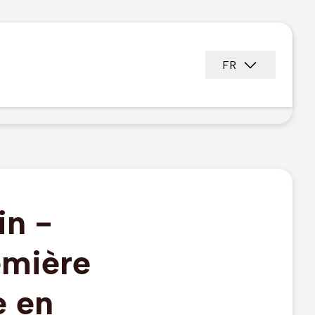
FR
in -
emière
e en