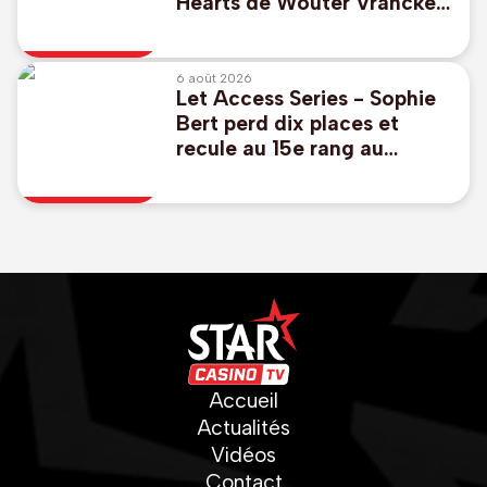
Hearts de Wouter Vrancken
, Godts buteur avec l'Ajax
6 août 2026
Let Access Series - Sophie
Bert perd dix places et
recule au 15e rang au
Danemark à l'issue du 2e
tour
Accueil
Actualités
Vidéos
Contact