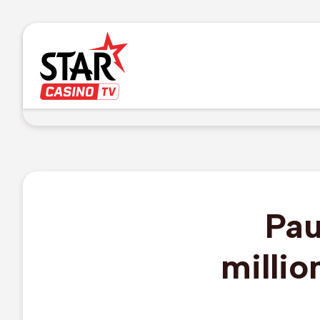
Pau
millio