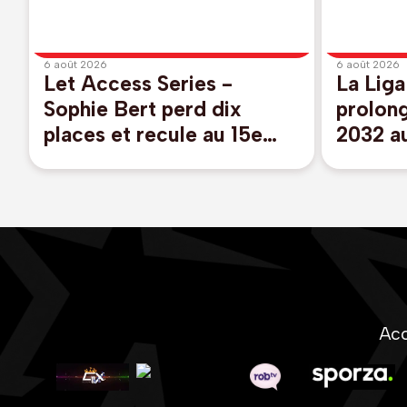
6 août 2026
6 août 2026
Let Access Series -
La Liga
Sophie Bert perd dix
prolong
places et recule au 15e
2032 a
rang au Danemark à l'issue
du 2e tour
Acc