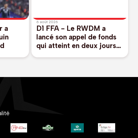
6 août 2026
r a
D1 FFA - Le RWDM a
uin
lancé son appel de fonds
id
qui atteint en deux jours
un montant de 100.000
euros
lité