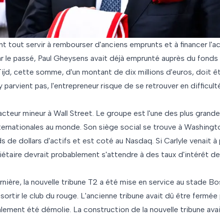
t tout servir à rembourser d'anciens emprunts et à financer l'a
ar le passé, Paul Gheysens avait déjà emprunté auprès du fonds
Tijd, cette somme, d'un montant de dix millions d'euros, doit ê
'y parvient pas, l'entrepreneur risque de se retrouver en difficult
 acteur mineur à Wall Street. Le groupe est l'une des plus grand
ternationales au monde. Son siège social se trouve à Washingto
s de dollars d'actifs et est coté au Nasdaq. Si Carlyle venait à 
iétaire devrait probablement s'attendre à des taux d'intérêt de
ernière, la nouvelle tribune T2 a été mise en service au stade Bos
 sortir le club du rouge. L'ancienne tribune avait dû être fermé
nalement été démolie. La construction de la nouvelle tribune avai