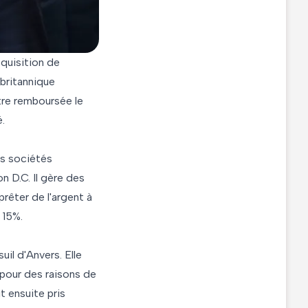
cquisition de
 britannique
tre remboursée le
é.
es sociétés
n D.C. Il gère des
prêter de l'argent à
 15%.
uil d'Anvers. Elle
e pour des raisons de
t ensuite pris