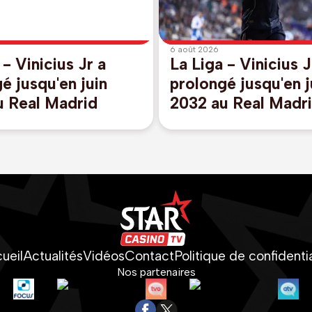
6 août 2026
 - Vinicius Jr a
La Liga - Vinicius J
é jusqu'en juin
prolongé jusqu'en j
u Real Madrid
2032 au Real Madr
ueil
Actualités
Vidéos
Contact
Politique de confidentia
Nos partenaires