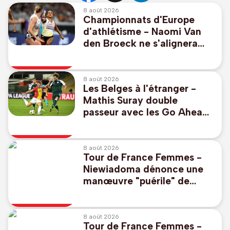
8 août 2026
Championnats d'Europe
d'athlétisme - Naomi Van
den Broeck ne s'alignera
finalement pas à
Birmingham
8 août 2026
Les Belges à l'étranger -
Mathis Suray double
passeur avec les Go Ahead
Eagles qui corrigent Willem
II 4-1
8 août 2026
Tour de France Femmes -
Niewiadoma dénonce une
manœuvre "puérile" de
Célia Géry : "J'ai perdu tout
respect"
8 août 2026
Tour de France Femmes -