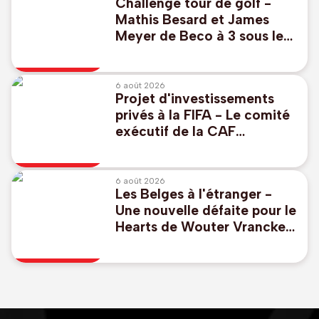
Challenge tour de golf -
Mathis Besard et James
Meyer de Beco à 3 sous le
par pour commencer au
Scottish Challenge
6 août 2026
Projet d'investissements
privés à la FIFA - Le comité
exécutif de la CAF
"réaffirme à l'unanimité son
soutien" à Infantino
6 août 2026
Les Belges à l'étranger -
Une nouvelle défaite pour le
Hearts de Wouter Vrancken
, Godts buteur avec l'Ajax