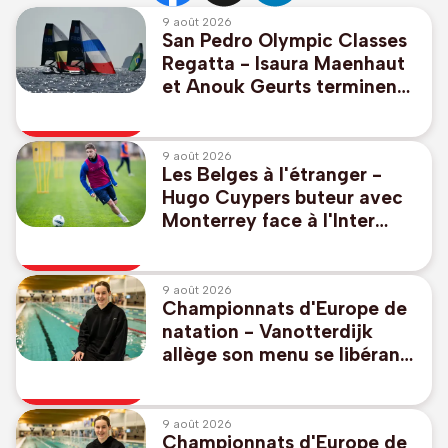
9 août 2026
San Pedro Olympic Classes
Regatta - Isaura Maenhaut
et Anouk Geurts terminent
à la 9e place dans les eaux
des JO de 2028
9 août 2026
Les Belges à l'étranger -
Hugo Cuypers buteur avec
Monterrey face à l'Inter
Miami sans Lionel Messi
9 août 2026
Championnats d'Europe de
natation - Vanotterdijk
allège son menu se libérant
du 50m libre et 100m dos,
pas de relais mixte
9 août 2026
Championnats d'Europe de