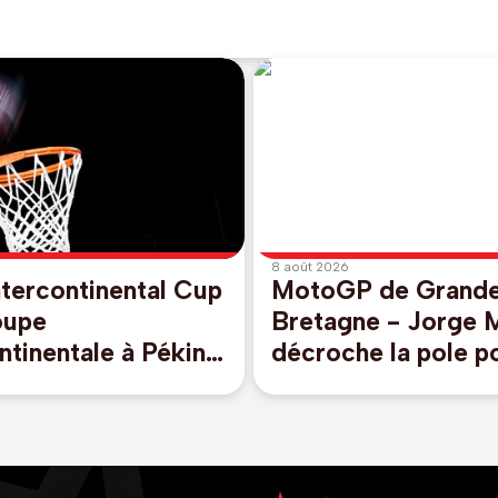
8 août 2026
tercontinental Cup
MotoGP de Grand
oupe
Bretagne - Jorge M
ntinentale à Pékin
décroche la pole po
tembre avec Vilnius
à Silverstone
présenter l'Europe