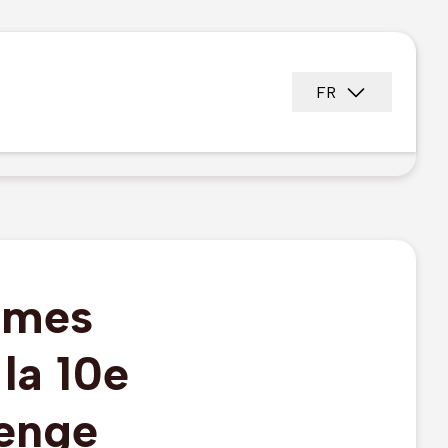
FR
ames
la 10e
lenge