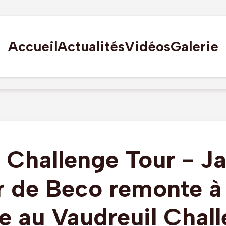
Accueil
Actualités
Vidéos
Galerie
f Challenge Tour - J
 de Beco remonte à 
e au Vaudreuil Chal