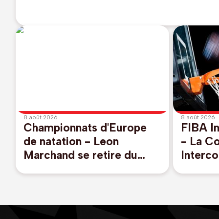
8 août 2026
8 août 2026
Championnats d'Europe
FIBA In
de natation - Leon
- La C
Marchand se retire du
Interco
200m et 400m quatre
en sep
nages
pour re