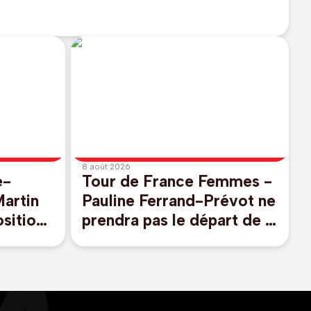
8 août 2026
e-
Tour de France Femmes -
artin
Pauline Ferrand-Prévot ne
sition
prendra pas le départ de la
huitième étape