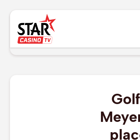
Gol
Meyer
plac