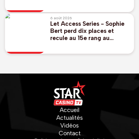
, Godts buteur avec l'Ajax
6 août 2026
Let Access Series - Sophie
Bert perd dix places et
recule au 15e rang au
Danemark à l'issue du 2e
tour
Accueil
Actualités
Vidéos
Contact