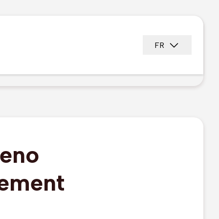
FR
Zeno
nement