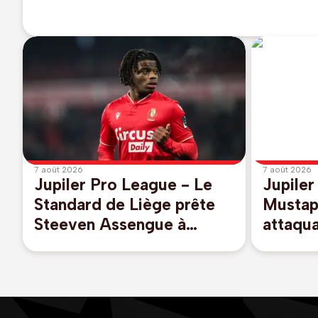
7 août 2026
7 août 2026
Jupiler Pro League - Le
Jupiler
Standard de Liège prête
Mustap
Steeven Assengue à
attaqua
Virton en D1B
ans, re