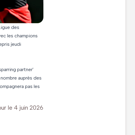
 Ligue des
avec les champions
epris jeudi
parring partner'
e nombre auprès des
ccompagnera pas les
our le
4 juin 2026