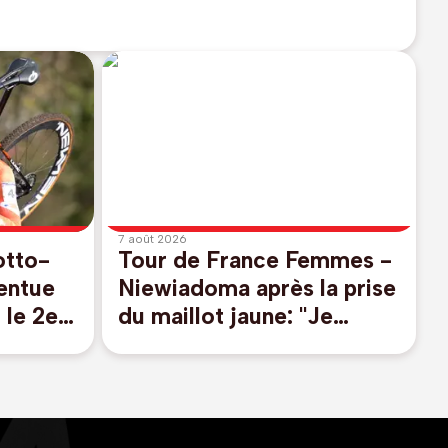
7 août 2026
otto-
Tour de France Femmes -
entue
Niewiadoma après la prise
 le 2e
du maillot jaune: "Je
 Cuylits
ressens une immense
gratitude"