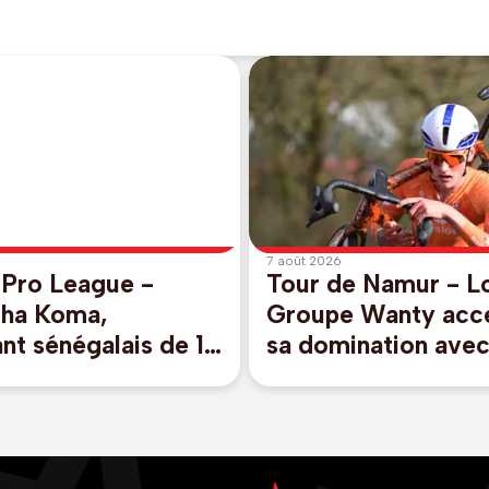
7 août 2026
 Pro League -
Tour de Namur - L
ha Koma,
Groupe Wanty acc
nt sénégalais de 19
sa domination avec
joint Genk
succès de Solen et
en jaune