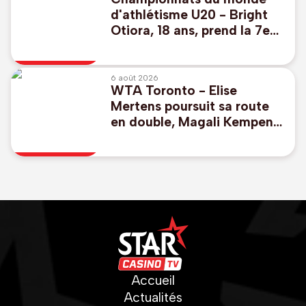
d'athlétisme U20 - Bright
Otiora, 18 ans, prend la 7e
place en finale du 100m à
Eugene
6 août 2026
WTA Toronto - Elise
Mertens poursuit sa route
en double, Magali Kempen
éliminée
Accueil
Actualités