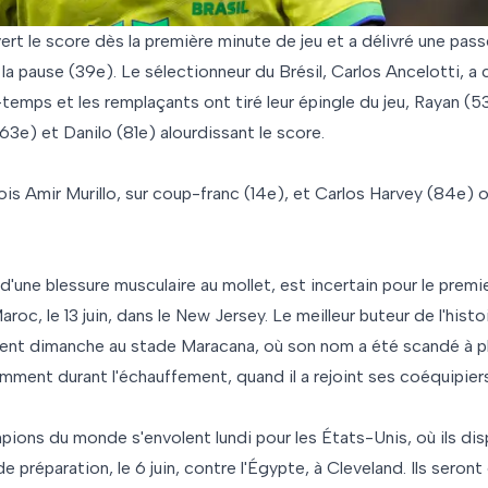
vert le score dès la première minute de jeu et a délivré une pas
a pause (39e). Le sélectionneur du Brésil, Carlos Ancelotti, a
-temps et les remplaçants ont tiré leur épingle du jeu, Rayan (
63e) et Danilo (81e) alourdissant le score.
is Amir Murillo, sur coup-franc (14e), et Carlos Harvey (84e) on
d'une blessure musculaire au mollet, est incertain pour le premi
roc, le 13 juin, dans le New Jersey. Le meilleur buteur de l'histo
sent dimanche au stade Maracana, où son nom a été scandé à pl
mment durant l'échauffement, quand il a rejoint ses coéquipiers
pions du monde s'envolent lundi pour les États-Unis, où ils di
e préparation, le 6 juin, contre l'Égypte, à Cleveland. Ils seron