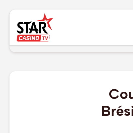
Cou
Brési