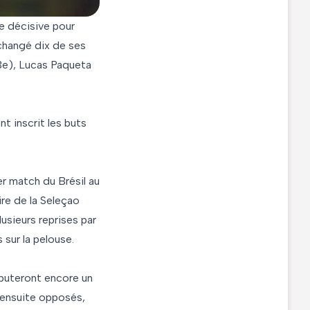
se décisive pour
 changé dix de ses
53e), Lucas Paqueta
t inscrit les buts
er match du Brésil au
ire de la Seleçao
usieurs reprises par
 sur la pelouse.
sputeront encore un
t ensuite opposés,