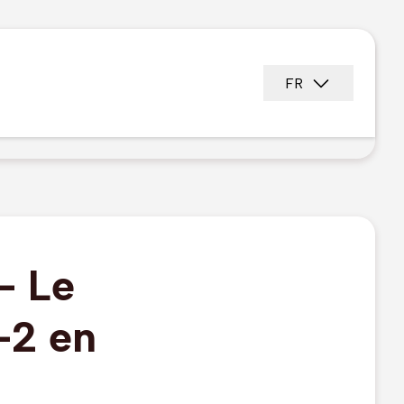
FR
- Le
6-2 en