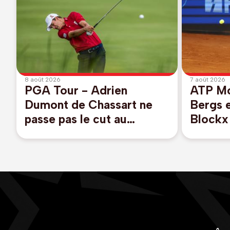
8 août 2026
7 août 2026
PGA Tour - Adrien
ATP Mo
Dumont de Chassart ne
Bergs 
passe pas le cut au
Blockx 
Wyndham Championship
premier