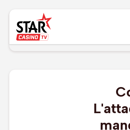
C
L'att
manq