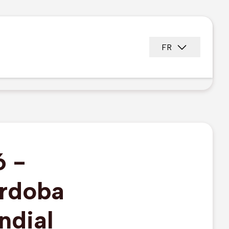
FR
 -
ordoba
ndial