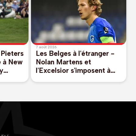
7 août 2026
Pieters
Les Belges à l'étranger -
ce à New
Nolan Martens et
y
l'Excelsior s'imposent à
ng
Cambuur pour lancer la
saison en Eredivisie