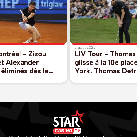
7 août 2026
ntréal - Zizou
LIV Tour - Thomas 
et Alexander
glisse à la 10e pla
éliminés dès le
York, Thomas Detr
 tour en double
remonte au 39e ra