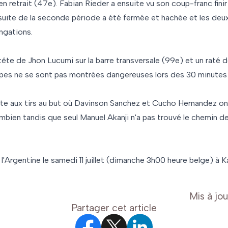
en retrait (47e). Fabian Rieder a ensuite vu son coup-franc finir
a suite de la seconde période a été fermée et hachée et les de
ngations.
 tête de Jhon Lucumi sur la barre transversale (99e) et un rat
uipes ne se sont pas montrées dangereuses lors des 30 minutes
aite aux tirs au but où Davinson Sanchez et Cucho Hernandez o
bien tandis que seul Manuel Akanji n'a pas trouvé le chemin des
 l'Argentine le samedi 11 juillet (dimanche 3h00 heure belge) à 
Mis à jou
Partager cet article