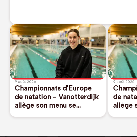
9 août 2026
9 août 2026
Championnats d'Europe
Champi
de natation - Vanotterdijk
de nata
allège son menu se
allège
libérant du 50m libre et
libéran
100m dos, pas de relais
100m do
mixte
mixte