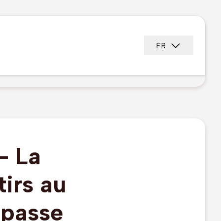
FR
- La
tirs au
 passe