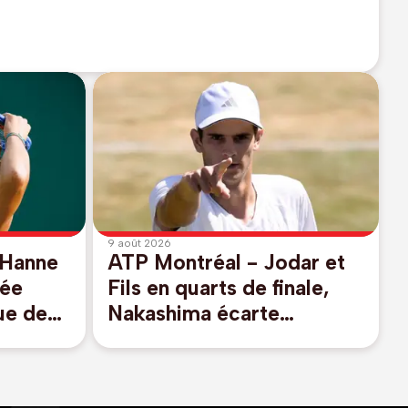
9 août 2026
 Hanne
ATP Montréal - Jodar et
iée
Fils en quarts de finale,
sue de
Nakashima écarte
Rinderknech