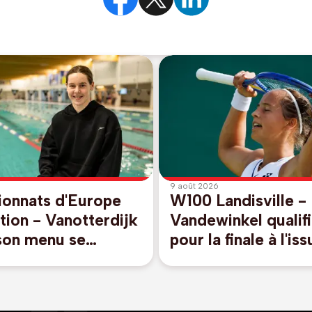
9 août 2026
onnats d'Europe
W100 Landisville -
tion - Vanotterdijk
Vandewinkel qualif
 son menu se
pour la finale à l'is
t du 50m libre et
son 3e match de la
s, pas de relais
journée