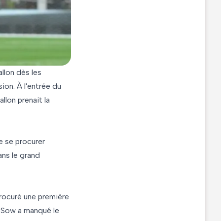
llon dès les
ion. À l'entrée du
llon prenait la
e se procurer
ans le grand
procuré une première
i, Sow a manqué le