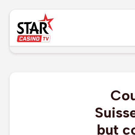
Cou
Suisse
but c