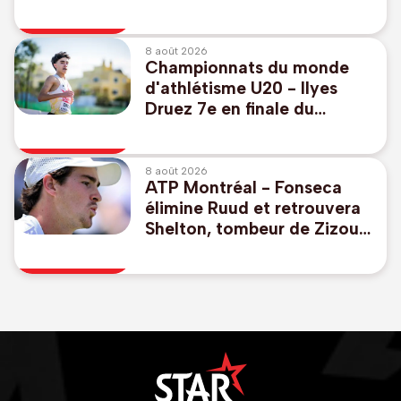
Meziane
8 août 2026
Championnats du monde
d'athlétisme U20 - Ilyes
Druez 7e en finale du
3.000m dans l'Oregon avec
un record personnel
8 août 2026
ATP Montréal - Fonseca
élimine Ruud et retrouvera
Shelton, tombeur de Zizou
Bergs