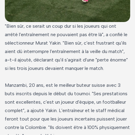
"Bien sûr, ce serait un coup dur si les joueurs qui ont
arrêté l'entraînement ne pouvaient pas être là", a confié le
sélectionneur Murat Yakin. "Bien sûr, c'est frustrant qu'ils
aient dû interrompre l'entraînement à la veille du match",
a-t-il ajouté, déclarant qu'il s'agirait d'une "perte énorme"
si les trois joueurs devaient manquer le match.
Manzambi, 20 ans, est le meilleur buteur suisse avec 3
buts inscrits depuis le début du tournoi. "Ses prestations
sont excellentes, c'est un joueur d'équipe, un footballeur
complet", a ajouté Yakin. L'entraîneur et le staff médical
feront tout pour que les joueurs incertains puissent jouer
contre la Colombie. "Ils doivent être à 100% physiquement