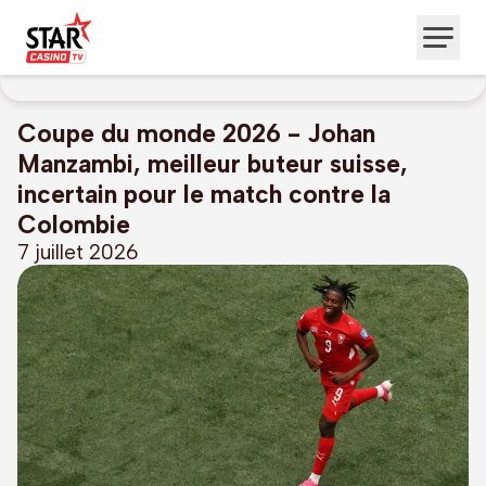
Coupe du monde 2026 - Johan
Manzambi, meilleur buteur suisse,
incertain pour le match contre la
Colombie
7 juillet 2026