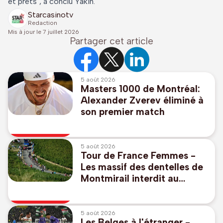
et prêts", a conclu Yakin.
Starcasinotv
Redaction
Mis à jour le
7 juillet 2026
Partager cet article
5 août 2026
Masters 1000 de Montréal:
Alexander Zverev éliminé à
son premier match
5 août 2026
Tour de France Femmes -
Les massif des dentelles de
Montmirail interdit au
public vendredi
5 août 2026
Les Belges à l'étranger -