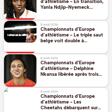
d'athlétisme - En transition,
Yanla Ndjip-Nyemeck
débarque à l'Euro avec
"beaucoup de sérénité"
8 août 2026
Championnats d'Europe
d'athlétisme - Le triple saut
belge voit double à
Birmingham, avec Ilona
Masson et Saliyya Guisse
8 août 2026
Championnats d'Europe
d'athlétisme - Delphine
Nkansa libérée après trois
années difficiles: "Il n'y a
plus de plafond!"
8 août 2026
Championnats d'Europe
d'athlétisme - Les
Cheetahs débarquent sur