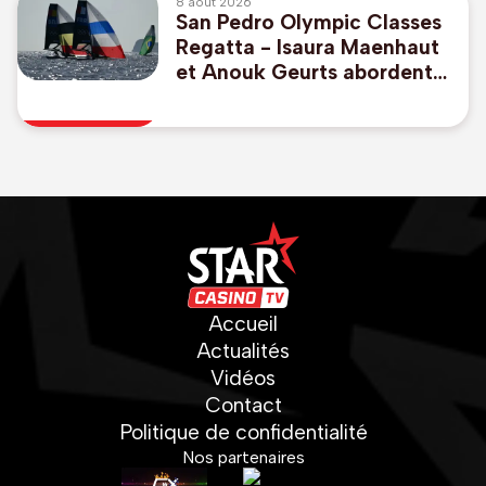
8 août 2026
San Pedro Olympic Classes
Regatta - Isaura Maenhaut
et Anouk Geurts abordent
en 7e position la course aux
médailles en 49er FX
Accueil
Actualités
Vidéos
Contact
Politique de confidentialité
Nos partenaires