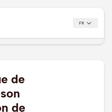
FR
e de
 son
on de