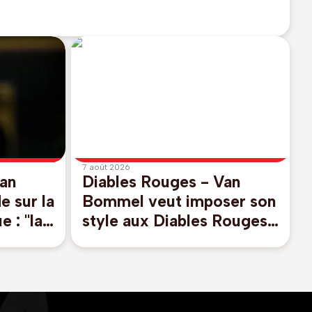
7 août 2026
Van
Diables Rouges - Van
e sur la
Bommel veut imposer son
e : "la
style aux Diables Rouges
qui "doit être identifiable"