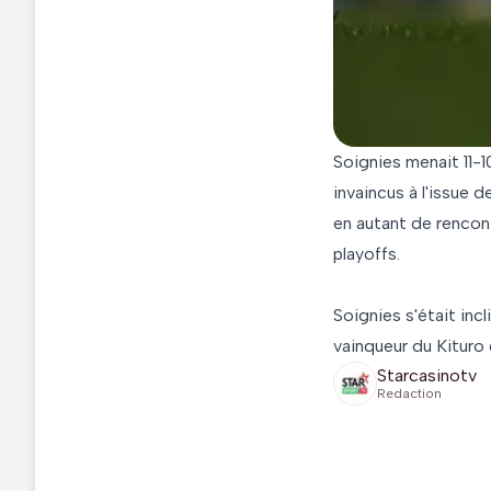
Soignies menait 11-1
invaincus à l'issue 
en autant de rencont
playoffs.
Soignies s'était incl
vainqueur du Kituro 
Starcasinotv
Redaction