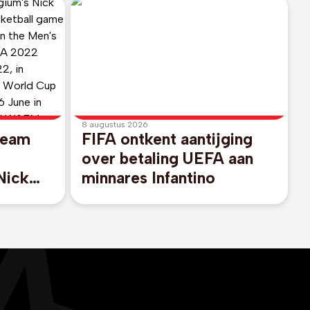
8 augustus 2026
Team
FIFA ontkent aantijging
over betaling UEFA aan
Nick
minnares Infantino
n