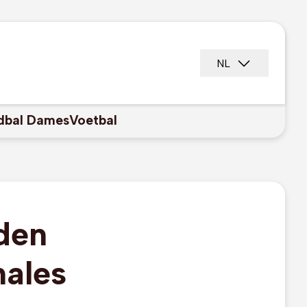
NL
dbal Dames
Voetbal
den
nales