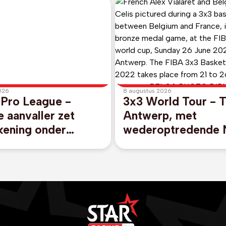
026
8 augustus 2026
 Pro League -
3x3 World Tour - 
 aanvaller zet
Antwerp, met
kening onder
wederoptredende 
t tot 2031 bij Club
Celis, plaatst zich i
e
Ueonhara voor
kwartfinales