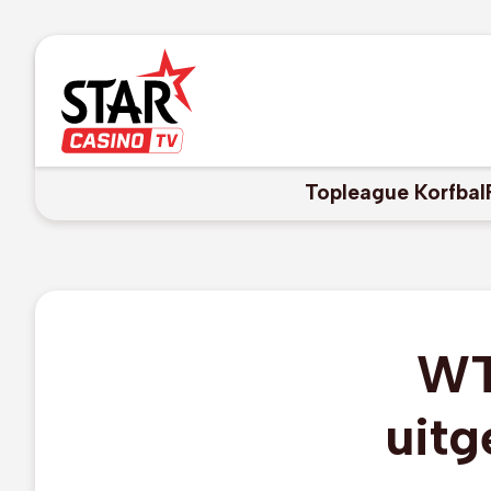
Topleague Korfbal
WT
uitg