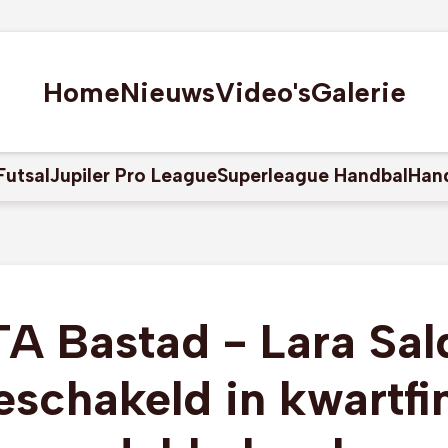
Home
Nieuws
Video's
Galerie
Futsal
Jupiler Pro League
Superleague Handbal
Han
A Bastad - Lara Sal
eschakeld in kwartfi