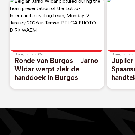
8 augustus 2026
8 augustus 2
Ronde van Burgos - Jarno
Jupiler
Widar werpt ziek de
Spaanse
handdoek in Burgos
handte
contrac
Brugg