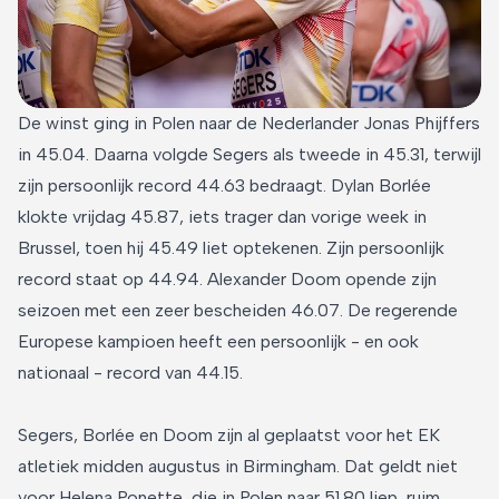
De winst ging in Polen naar de Nederlander Jonas Phijffers
in 45.04. Daarna volgde Segers als tweede in 45.31, terwijl
zijn persoonlijk record 44.63 bedraagt. Dylan Borlée
klokte vrijdag 45.87, iets trager dan vorige week in
Brussel, toen hij 45.49 liet optekenen. Zijn persoonlijk
record staat op 44.94. Alexander Doom opende zijn
seizoen met een zeer bescheiden 46.07. De regerende
Europese kampioen heeft een persoonlijk - en ook
nationaal - record van 44.15.
Segers, Borlée en Doom zijn al geplaatst voor het EK
atletiek midden augustus in Birmingham. Dat geldt niet
voor Helena Ponette, die in Polen naar 51.80 liep, ruim