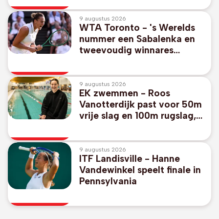
van afwezige Messi
9 augustus 2026
WTA Toronto - 's Werelds
nummer een Sabalenka en
tweevoudig winnares
Pegula stranden in achtste
finales
9 augustus 2026
EK zwemmen - Roos
Vanotterdijk past voor 50m
vrije slag en 100m rugslag,
geen Belgisch
estafetteteam
9 augustus 2026
ITF Landisville - Hanne
Vandewinkel speelt finale in
Pennsylvania