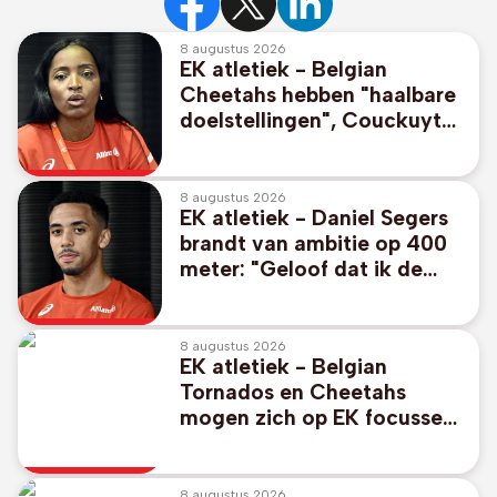
8 augustus 2026
EK atletiek - Belgian
Cheetahs hebben "haalbare
doelstellingen", Couckuyt
durft mikken op medaille
8 augustus 2026
EK atletiek - Daniel Segers
brandt van ambitie op 400
meter: "Geloof dat ik de
finale kan halen"
8 augustus 2026
EK atletiek - Belgian
Tornados en Cheetahs
mogen zich op EK focussen
op individueel nummer
8 augustus 2026