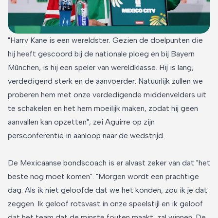
"Harry Kane is een wereldster. Gezien de doelpunten die
hij heeft gescoord bij de nationale ploeg en bij Bayern
München, is hij een speler van wereldklasse. Hij is lang,
verdedigend sterk en de aanvoerder. Natuurlijk zullen we
proberen hem met onze verdedigende middenvelders uit
te schakelen en het hem moeilijk maken, zodat hij geen
aanvallen kan opzetten", zei Aguirre op zijn
persconferentie in aanloop naar de wedstrijd.
De Mexicaanse bondscoach is er alvast zeker van dat "het
beste nog moet komen". "Morgen wordt een prachtige
dag. Als ik niet geloofde dat we het konden, zou ik je dat
zeggen. Ik geloof rotsvast in onze speelstijl en ik geloof
dat het team dat de minste fouten maakt, zal winnen. De