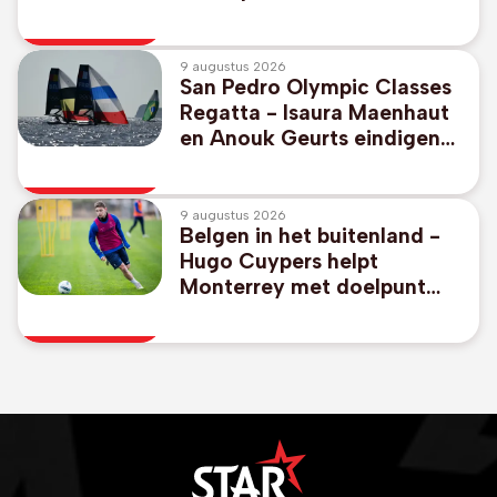
wint met Belgisch paard
9 augustus 2026
San Pedro Olympic Classes
Regatta - Isaura Maenhaut
en Anouk Geurts eindigen
op negende plaats in 49er
FX
9 augustus 2026
Belgen in het buitenland -
Hugo Cuypers helpt
Monterrey met doelpunt
aan 1-2-zege tegen Miami
van afwezige Messi