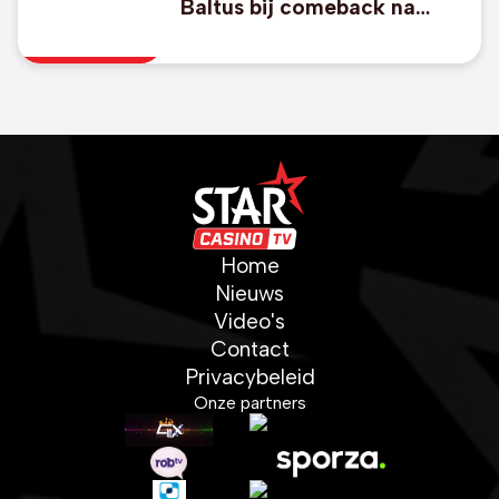
Baltus bij comeback na
schouderoperatie negende
in Silverstone
Home
Nieuws
Video's
Contact
Privacybeleid
Onze partners