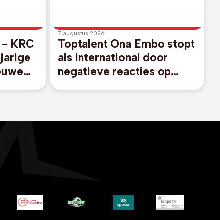
7 augustus 2026
e - KRC
Toptalent Ona Embo stopt
jarige
als international door
euwe
negatieve reacties op
sociale media