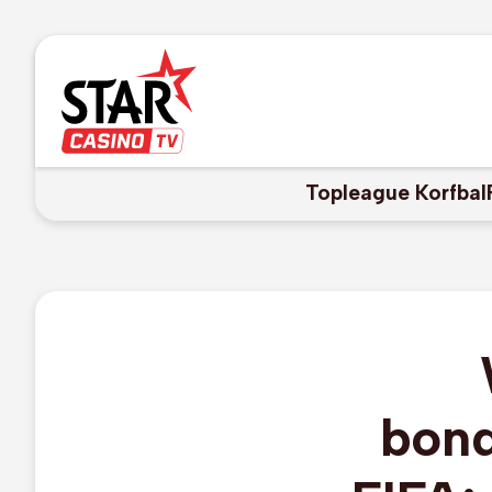
Topleague Korfbal
bond