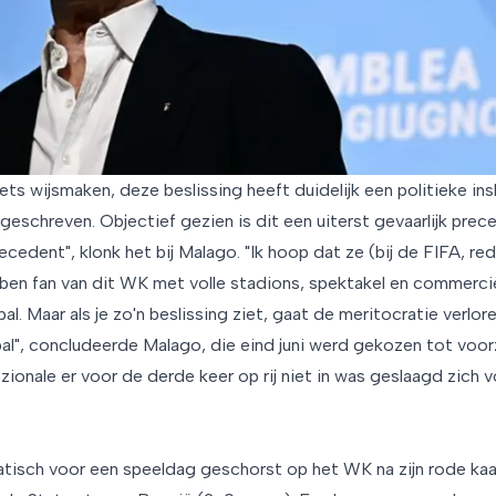
ets wijsmaken, deze beslissing heeft duidelijk een politieke in
eschreven. Objectief gezien is dit een uiterst gevaarlijk prece
recedent", klonk het bij Malago. "Ik hoop dat ze (bij de FIFA, red
 ben fan van dit WK met volle stadions, spektakel en commerciël
al. Maar als je zo'n beslissing ziet, gaat de meritocratie verlor
al", concludeerde Malago, die eind juni werd gekozen tot voor
azionale er voor de derde keer op rij niet in was geslaagd zich
isch voor een speeldag geschorst op het WK na zijn rode kaa