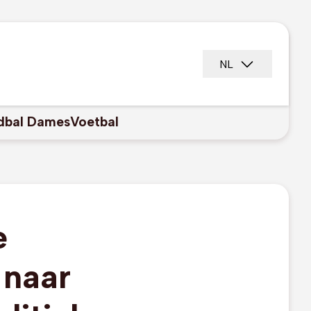
NL
dbal Dames
Voetbal
e
 naar