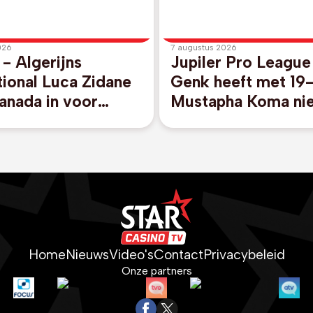
026
7 augustus 2026
 - Algerijns
Jupiler Pro Leagu
tional Luca Zidane
Genk heeft met 19-
ranada in voor
Mustapha Koma ni
s
spits beet
Home
Nieuws
Video's
Contact
Privacybeleid
Onze partners