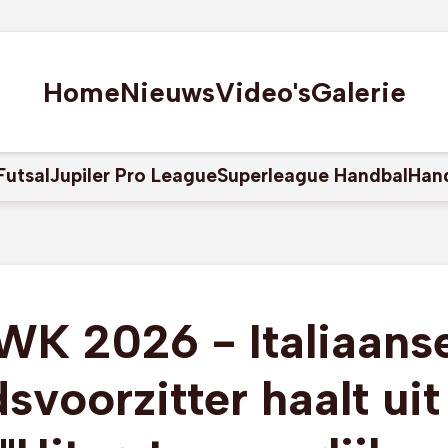
Home
Nieuws
Video's
Galerie
Futsal
Jupiler Pro League
Superleague Handbal
Han
WK 2026 - Italiaans
svoorzitter haalt uit