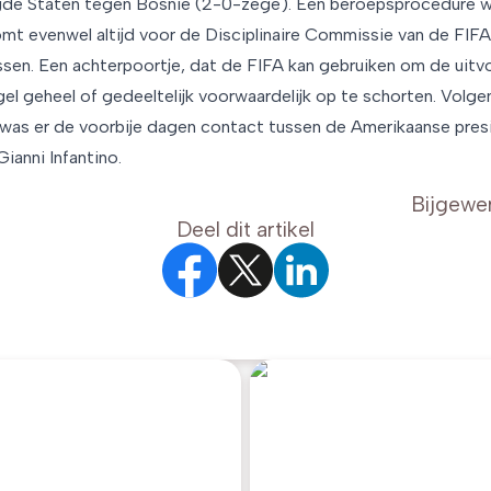
igde Staten tegen Bosnië (2-0-zege). Een beroepsprocedure wa
omt evenwel altijd voor de Disciplinaire Commissie van de FIF
assen. Een achterpoortje, dat de FIFA kan gebruiken om de uitv
gel geheel of gedeeltelijk voorwaardelijk op te schorten. Volge
was er de voorbije dagen contact tussen de Amerikaanse pre
ianni Infantino.
Bijgewe
Deel dit artikel