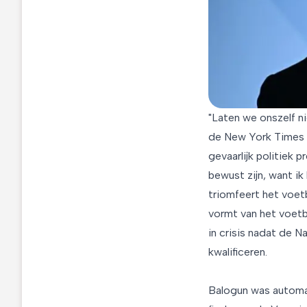
"Laten we onszelf ni
de New York Times g
gevaarlijk politiek p
bewust zijn, want ik
triomfeert het voetb
vormt van het voetb
in crisis nadat de N
kwalificeren.
Balogun was automat