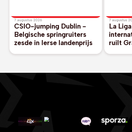
7 augustus 2026
7 augustus 2
CSIO-jumping Dublin -
La Liga
Belgische springruiters
interna
zesde in Ierse landenprijs
ruilt G
Legane