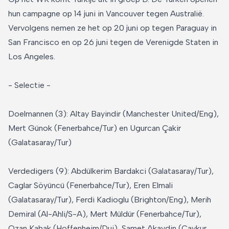
hun campagne op 14 juni in Vancouver tegen Australië.
Vervolgens nemen ze het op 20 juni op tegen Paraguay in
San Francisco en op 26 juni tegen de Verenigde Staten in
Los Angeles.
- Selectie -
Doelmannen (3): Altay Bayindir (Manchester United/Eng),
Mert Günok (Fenerbahce/Tur) en Ugurcan Çakir
(Galatasaray/Tur)
Verdedigers (9): Abdülkerim Bardakci (Galatasaray/Tur),
Caglar Söyüncü (Fenerbahce/Tur), Eren Elmali
(Galatasaray/Tur), Ferdi Kadioglu (Brighton/Eng), Merih
Demiral (Al-Ahli/S-A), Mert Müldür (Fenerbahce/Tur),
Ozan Kabak (Hoffenheim/Dui), Samet Akaydin (Caykur