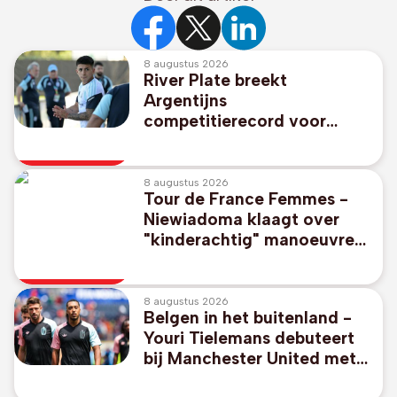
8 augustus 2026
River Plate breekt
Argentijns
competitierecord voor
Thiago Almada
8 augustus 2026
Tour de France Femmes -
Niewiadoma klaagt over
"kinderachtig" manoeuvre
van ploeg Vollering: "Alle
respect kwijt"
8 augustus 2026
Belgen in het buitenland -
Youri Tielemans debuteert
bij Manchester United met
gelijkspel in oefenpot tegen