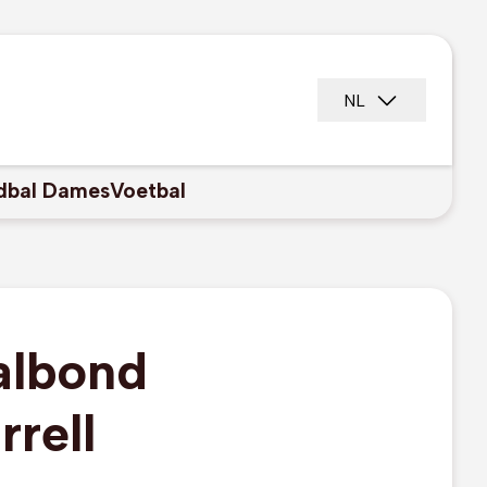
NL
dbal Dames
Voetbal
albond
rell