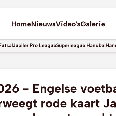
Home
Nieuws
Video's
Galerie
Futsal
Jupiler Pro League
Superleague Handbal
Han
26 - Engelse voetb
rweegt rode kaart Jar