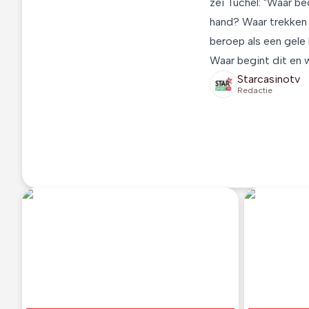
zei Tuchel: "Waar be
hand? Waar trekken w
beroep als een gele
Waar begint dit en w
Starcasinotv
Redactie