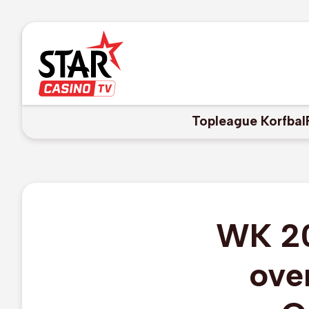
Topleague Korfbal
WK 20
ove