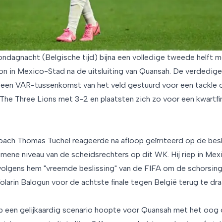
ndagnacht (Belgische tijd) bijna een volledige tweede helft 
on in Mexico-Stad na de uitsluiting van Quansah. De verdedige
een VAR-tussenkomst van het veld gestuurd voor een tackle o
 The Three Lions met 3-2 en plaatsten zich zo voor een kwartfi
ch Thomas Tuchel reageerde na afloop geïrriteerd op de besli
emene niveau van de scheidsrechters op dit WK. Hij riep in Mex
volgens hem "vreemde beslissing" van de FIFA om de schorsing
larin Balogun voor de achtste finale tegen België terug te dra
op een gelijkaardig scenario hoopte voor Quansah met het oog o