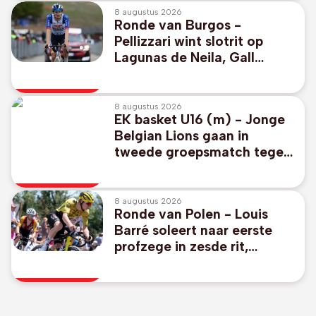
8 augustus 2026
Ronde van Burgos -
Pellizzari wint slotrit op
Lagunas de Neila, Gall
houdt eindzege vast
8 augustus 2026
EK basket U16 (m) - Jonge
Belgian Lions gaan in
tweede groepsmatch tegen
Frankrijk opnieuw zwaar
onderuit
8 augustus 2026
Ronde van Polen - Louis
Barré soleert naar eerste
profzege in zesde rit,
Scaroni neemt leiderstrui
over