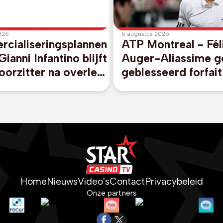
026
5 augustus 2026
cialiseringsplannen
ATP Montreal - Fél
Gianni Infantino blijft
Auger-Aliassime g
orzitter na overleg
geblesseerd forfai
okko
Canadees Open
Home
Nieuws
Video's
Contact
Privacybeleid
Onze partners