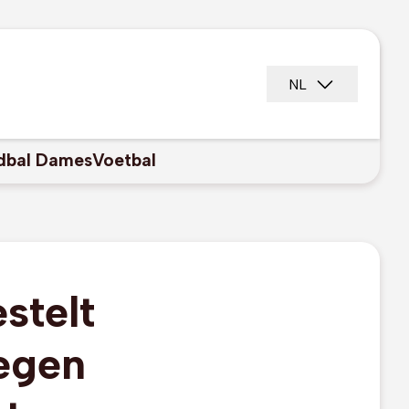
NL
dbal Dames
Voetbal
stelt
egen