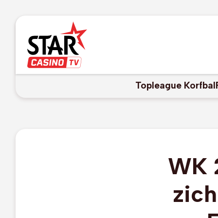
Topleague Korfbal
WK 2
zic