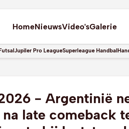
Home
Nieuws
Video's
Galerie
Futsal
Jupiler Pro League
Superleague Handbal
Han
026 - Argentinië ne
h na late comeback t