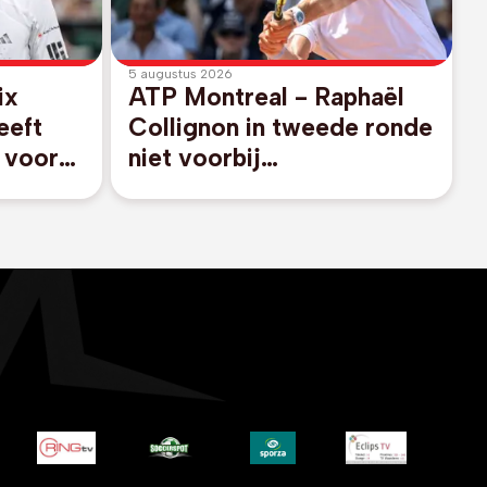
5 augustus 2026
ix
ATP Montreal - Raphaël
eeft
Collignon in tweede ronde
t voor
niet voorbij
toernooiwinnaar van 2024