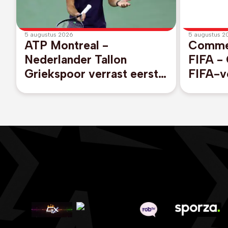
5 augustus 2026
5 augustus 2
ATP Montreal -
Commer
Nederlander Tallon
FIFA - 
Griekspoor verrast eerste
FIFA-vo
reekshoofd Alexander
in Mar
Zverev