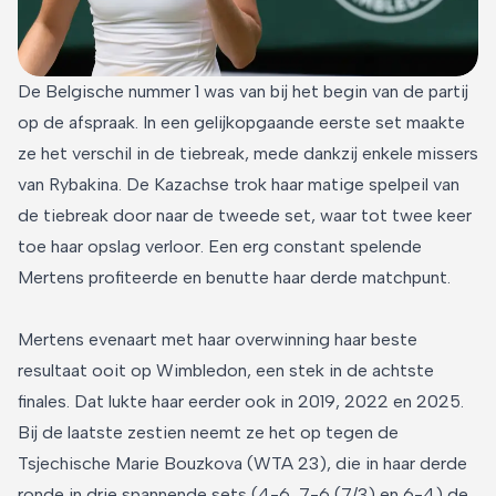
De Belgische nummer 1 was van bij het begin van de partij
op de afspraak. In een gelijkopgaande eerste set maakte
ze het verschil in de tiebreak, mede dankzij enkele missers
van Rybakina. De Kazachse trok haar matige spelpeil van
de tiebreak door naar de tweede set, waar tot twee keer
toe haar opslag verloor. Een erg constant spelende
Mertens profiteerde en benutte haar derde matchpunt.
Mertens evenaart met haar overwinning haar beste
resultaat ooit op Wimbledon, een stek in de achtste
finales. Dat lukte haar eerder ook in 2019, 2022 en 2025.
Bij de laatste zestien neemt ze het op tegen de
Tsjechische Marie Bouzkova (WTA 23), die in haar derde
ronde in drie spannende sets (4-6, 7-6 (7/3) en 6-4) de