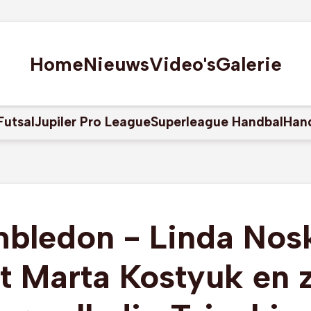
Home
Nieuws
Video's
Galerie
Futsal
Jupiler Pro League
Superleague Handbal
Han
bledon - Linda Nos
t Marta Kostyuk en 