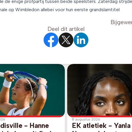
de de enige profpartij tussen beide speelsters. Zaterdag strij
nale op Wimbledon allebei voor hun eerste grandslamtitel.
Bijgewe
Deel dit artikel
026
8 augustus 2026
disville - Hanne
EK atletiek - Yanla