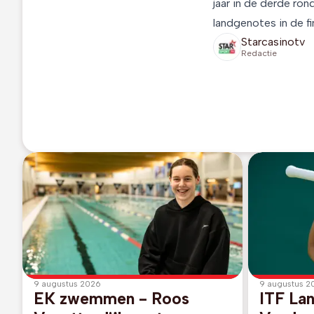
jaar in de derde ron
landgenotes in de fi
Starcasinotv
Redactie
9 augustus 2026
9 augustus 2
EK zwemmen - Roos
ITF Lan