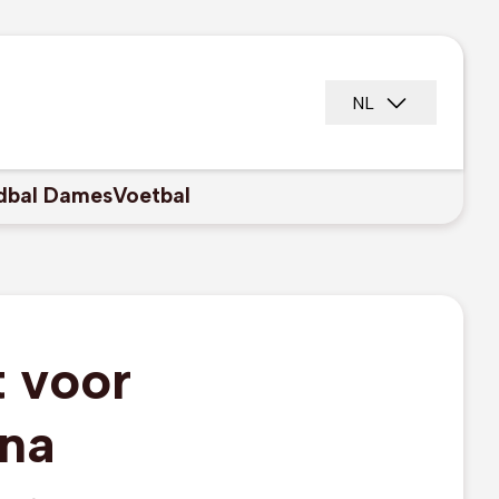
NL
dbal Dames
Voetbal
t voor
 na