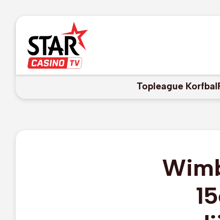
Topleague Korfbal
Wimbl
15