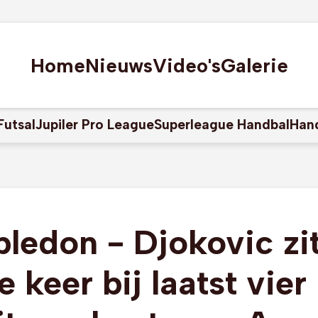
Home
Nieuws
Video's
Galerie
Futsal
Jupiler Pro League
Superleague Handbal
Han
edon - Djokovic zi
e keer bij laatst vier