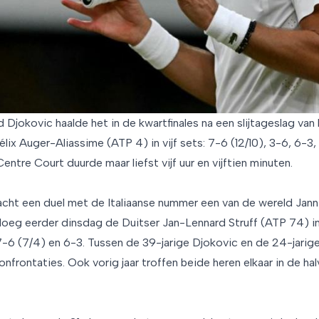
Djokovic haalde het in de kwartfinales na een slijtageslag va
ix Auger-Aliassime (ATP 4) in vijf sets: 7-6 (12/10), 3-6, 6-3
Centre Court duurde maar liefst vijf uur en vijftien minuten.
wacht een duel met de Italiaanse nummer een van de wereld Jann
loeg eerder dinsdag de Duitser Jan-Lennard Struff (ATP 74) in z
7-6 (7/4) en 6-3. Tussen de 39-jarige Djokovic en de 24-jarige
onfrontaties. Ook vorig jaar troffen beide heren elkaar in de hal