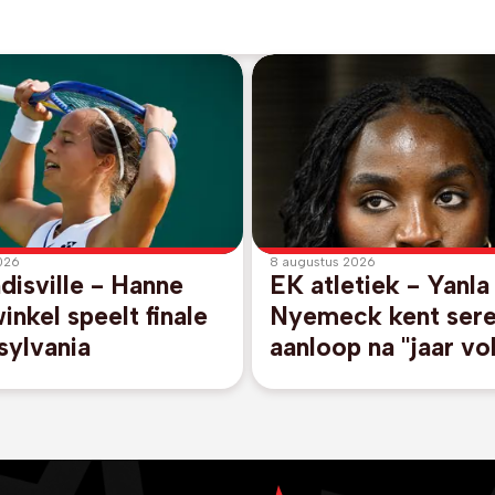
026
8 augustus 2026
disville - Hanne
EK atletiek - Yanla
nkel speelt finale
Nyemeck kent ser
sylvania
aanloop na "jaar vo
veranderingen"