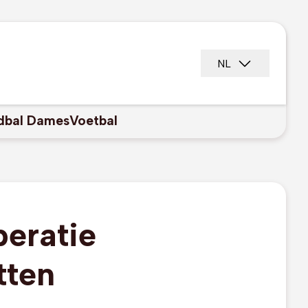
NL
dbal Dames
Voetbal
peratie
tten