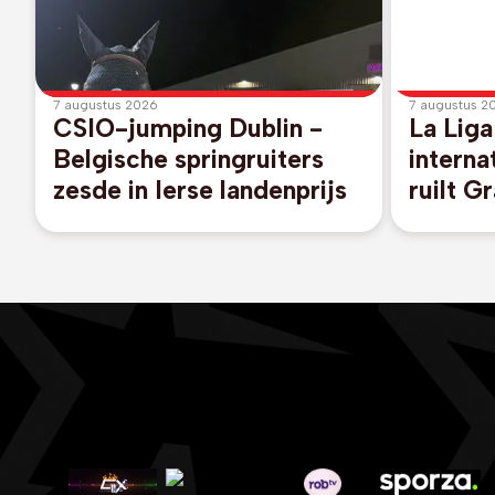
7 augustus 2026
7 augustus 2
CSIO-jumping Dublin -
La Liga
Belgische springruiters
interna
zesde in Ierse landenprijs
ruilt G
Legane