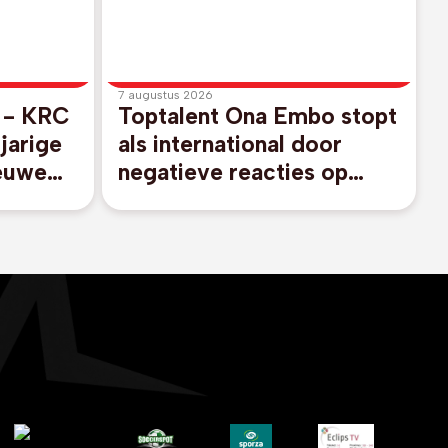
7 augustus 2026
e - KRC
Toptalent Ona Embo stopt
jarige
als international door
euwe
negatieve reacties op
sociale media