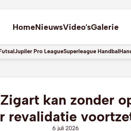
Home
Nieuws
Video's
Galerie
Futsal
Jupiler Pro League
Superleague Handbal
Han
Zigart kan zonder o
r revalidatie voortze
6 juli 2026