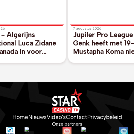
026
7 augustus 2026
 - Algerijns
Jupiler Pro Leagu
tional Luca Zidane
Genk heeft met 19-
ranada in voor
Mustapha Koma ni
s
spits beet
Home
Nieuws
Video's
Contact
Privacybeleid
Onze partners