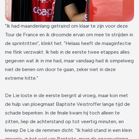
"Ik had maandenlang getraind om klaar te zijn voor deze
Tour de France en ik droomde ervan om mee te strijden in
de sprintritten", klinkt het. "Helaas heeft de maaginfectie
me flink verzwakt. Ik heb in de eerste twee etappes alles
gegeven wat ik in me had, maar vandaag had ik simpelweg
niet de benen om door te gaan, zeker niet in deze
extreme hitte."
De Lie loste in de eerste bergrit al vroeg, maar kon met
de hulp van ploegmaat Baptiste Veistroffer lange tijd de
schade beperken. In de finale kwam hij toch alleen te
zitten, liep de achterstand op tot veertig minuten, en
kneep De Lie de remmen dicht. "Ik hield stand in een klein
groepje, in het wiel van Baptiste, maar de opeenvolging