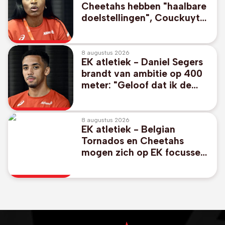
Cheetahs hebben "haalbare
doelstellingen", Couckuyt
durft mikken op medaille
8 augustus 2026
EK atletiek - Daniel Segers
brandt van ambitie op 400
meter: "Geloof dat ik de
finale kan halen"
8 augustus 2026
EK atletiek - Belgian
Tornados en Cheetahs
mogen zich op EK focussen
op individueel nummer