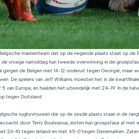
elgische mannenteam dat op de negende plaats staat op de Eu
 de vroege namiddag hun tweede overwinning in de groepsfase
 al gingen de Belgen met 14-12 onderuit tegen Georgië, maar w
en. De spelers van Jeff Williams moesten het in de kwartfina
5 van Europa, en haalden het uiteindelijk met 24-19. In de halv
op tegen Duitsland.
lgische rugbyvrouwen die op de zesde plaats staan in de rangl
coacht door Terry Bouhraoua, sloten hun groepsfase af met e
met 26-10 tegen Ierland en met 45-0 tegen Denemarken. Zate