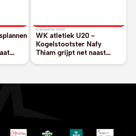
6 augustus 2026
splannen
WK atletiek U20 -
Kogelstootster Nafy
aat
Thiam grijpt net naast
FA-
finaleplaats
nfantino