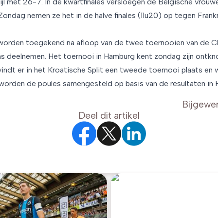
bijl met 26-7. In de kwartfinales versloegen de Belgische vrou
ondag nemen ze het in de halve finales (11u20) op tegen Frankri
 worden toegekend na afloop van de twee toernooien van de C
s deelnemen. Het toernooi in Hamburg kent zondag zijn ontkn
vindt er in het Kroatische Split een tweede toernooi plaats en
 worden de poules samengesteld op basis van de resultaten in
Bijgewe
Deel dit artikel