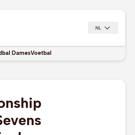
NL
dbal Dames
Voetbal
onship
Sevens