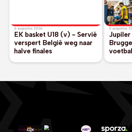
6 augustus 2026
6 augustus 2
EK basket U18 (v) - Servië
Jupiler
verspert België weg naar
Brugge
halve finales
voetba
gang t
KV Kort