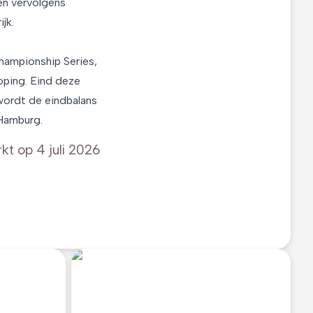
wen vervolgens
jk.
hampionship Series,
oping. Eind deze
 wordt de eindbalans
 Hamburg.
rkt op
4 juli 2026