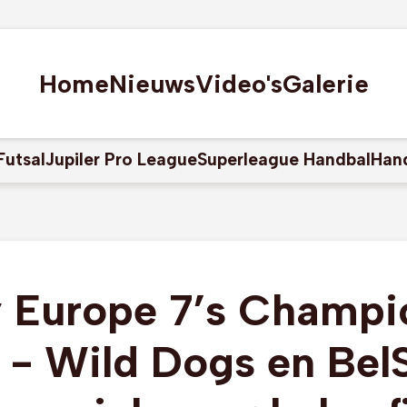
Home
Nieuws
Video's
Galerie
Futsal
Jupiler Pro League
Superleague Handbal
Han
 Europe 7’s Champi
s - Wild Dogs en Bel