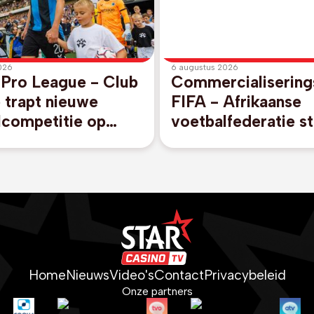
026
6 augustus 2026
 Pro League - Club
Commercialisering
 trapt nieuwe
FIFA - Afrikaanse
lcompetitie op
voetbalfederatie st
egen promovendus
unaniem achter FI
rijk
voorzitter Gianni I
Home
Nieuws
Video's
Contact
Privacybeleid
Onze partners