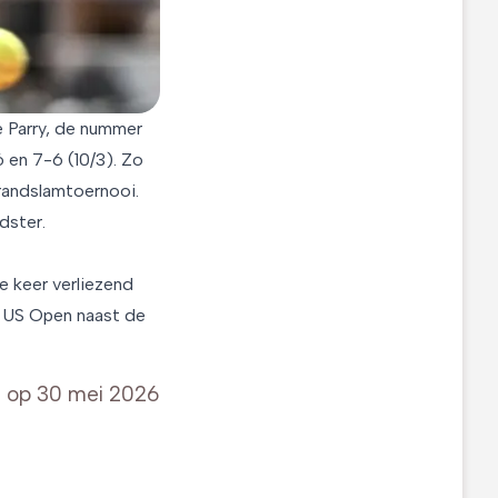
e Parry, de nummer
 en 7-6 (10/3). Zo
grandslamtoernooi.
dster.
e keer verliezend
e US Open naast de
t op
30 mei 2026