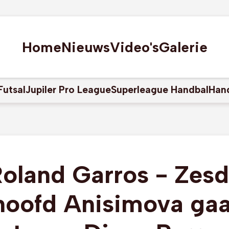
Home
Nieuws
Video's
Galerie
Futsal
Jupiler Pro League
Superleague Handbal
Han
oland Garros - Zes
hoofd Anisimova gaat