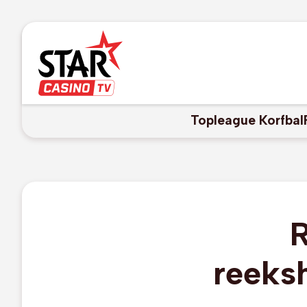
Topleague Korfbal
R
reeks