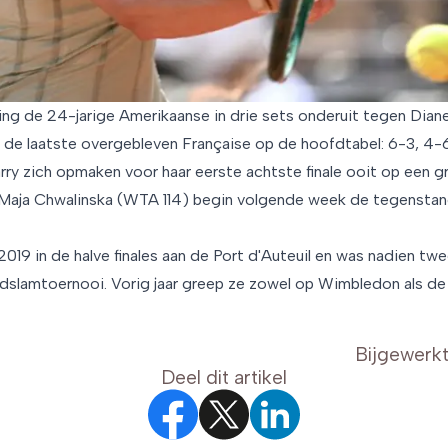
ing de 24-jarige Amerikaanse in drie sets onderuit tegen Dian
 de laatste overgebleven Française op de hoofdtabel: 6-3, 4-6
rry zich opmaken voor haar eerste achtste finale ooit op een 
 Maja Chwalinska (WTA 114) begin volgende week de tegenstan
019 in de halve finales aan de Port d'Auteuil en was nadien twe
andslamtoernooi. Vorig jaar greep ze zowel op Wimbledon als d
Bijgewerk
Deel dit artikel