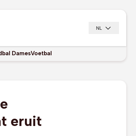
NL
dbal Dames
Voetbal
de
 eruit