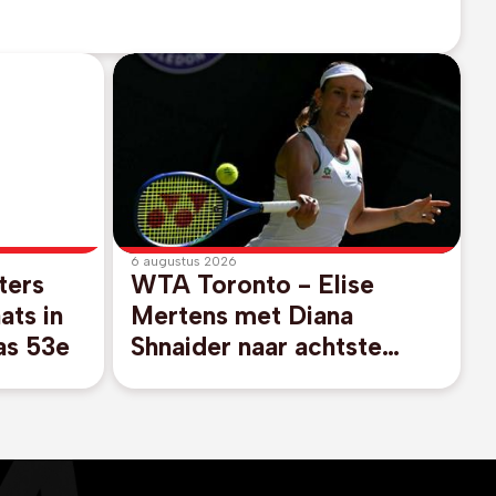
6 augustus 2026
ters
WTA Toronto - Elise
ats in
Mertens met Diana
as 53e
Shnaider naar achtste
finales