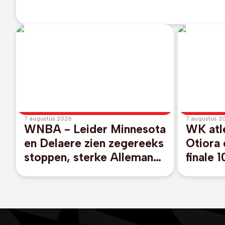
7 augustus 2026
7 augustus 2
WNBA - Leider Minnesota
WK atle
en Delaere zien zegereeks
Otiora 
stoppen, sterke Allemand
finale 
verliest met Toronto