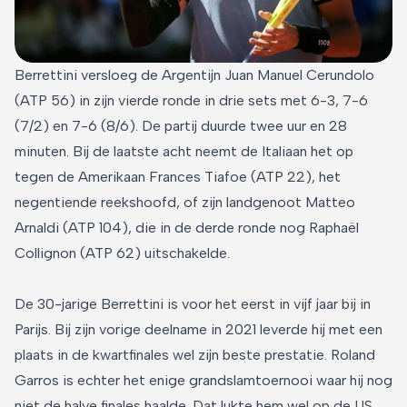
Berrettini versloeg de Argentijn Juan Manuel Cerundolo
(ATP 56) in zijn vierde ronde in drie sets met 6-3, 7-6
(7/2) en 7-6 (8/6). De partij duurde twee uur en 28
minuten. Bij de laatste acht neemt de Italiaan het op
tegen de Amerikaan Frances Tiafoe (ATP 22), het
negentiende reekshoofd, of zijn landgenoot Matteo
Arnaldi (ATP 104), die in de derde ronde nog Raphaël
Collignon (ATP 62) uitschakelde.
De 30-jarige Berrettini is voor het eerst in vijf jaar bij in
Parijs. Bij zijn vorige deelname in 2021 leverde hij met een
plaats in de kwartfinales wel zijn beste prestatie. Roland
Garros is echter het enige grandslamtoernooi waar hij nog
niet de halve finales haalde. Dat lukte hem wel op de US