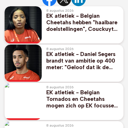
8 augustus 2026
EK atletiek - Belgian
Cheetahs hebben "haalbare
doelstellingen", Couckuyt
durft mikken op medaille
8 augustus 2026
EK atletiek - Daniel Segers
brandt van ambitie op 400
meter: "Geloof dat ik de
finale kan halen"
8 augustus 2026
EK atletiek - Belgian
Tornados en Cheetahs
mogen zich op EK focussen
op individueel nummer
8 augustus 2026