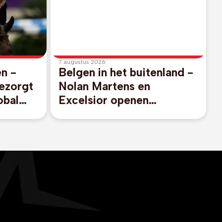
7 augustus 2026
n -
Belgen in het buitenland -
ezorgt
Nolan Martens en
obal
Excelsior openen
-
Eredivisie met duidelijke
den
zege bij promovendus
Cambuur