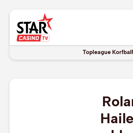
Topleague Korfbal
Rola
Hail