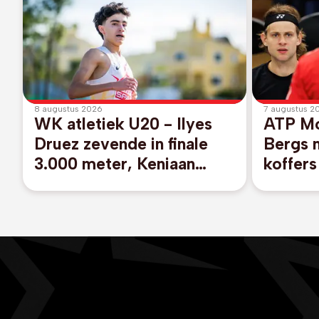
8 augustus 2026
7 augustus 2
WK atletiek U20 - Ilyes
ATP Mo
Druez zevende in finale
Bergs 
3.000 meter, Keniaan
koffers
Emmanuel Kiprono loopt
dubbel
supertijd