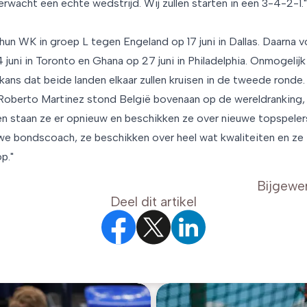
 verwacht een echte wedstrijd. Wij zullen starten in een 3-4-2-1."
un WK in groep L tegen Engeland op 17 juni in Dallas. Daarna 
uni in Toronto en Ghana op 27 juni in Philadelphia. Onmogelijk 
kans dat beide landen elkaar zullen kruisen in de tweede ronde. 
 Roberto Martinez stond België bovenaan op de wereldranking,
sen staan ze er opnieuw en beschikken ze over nieuwe topspele
uwe bondscoach, ze beschikken over heel wat kwaliteiten en ze
p."
Bijgewe
Deel dit artikel