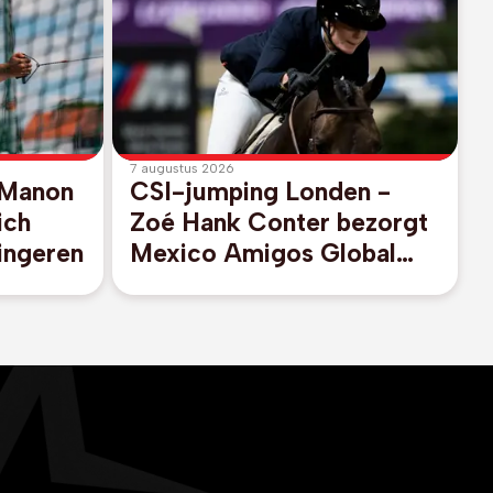
7 augustus 2026
 Manon
CSI-jumping Londen -
ich
Zoé Hank Conter bezorgt
lingeren
Mexico Amigos Global
Champions League-
overwinning in Londen