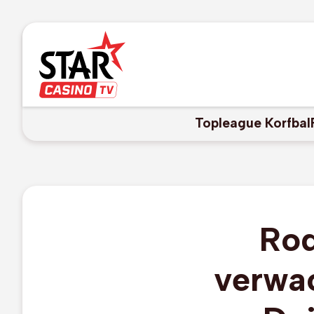
Topleague Korfbal
Rod
verwac