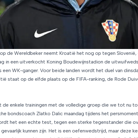
 op de Wereldbeker neemt Kroatië het nog op tegen Slovenië, op
ag in een uitverkocht Koning Boudewijnstadion de uitwuifweds
s een WK-ganger. Voor beide landen wordt het duel van dins
atië staat op de elfde plaats op de FIFA-ranking, de Rode Duiv
t de enkele trainingen met de volledige groep die we tot nu t
che bondscoach Zlatko Dalic maandag tijdens het persmoment i
dt het een echte test, tegen een sterke tegenstander die ov
 gevaarlijk kunnen zijn. Het is een oefenwedstrijd, maar deze kee