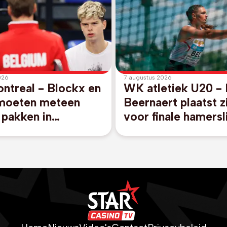
026
7 augustus 2026
ntreal - Blockx en
WK atletiek U20 -
moeten meteen
Beernaert plaatst z
 pakken in
voor finale hamers
spel