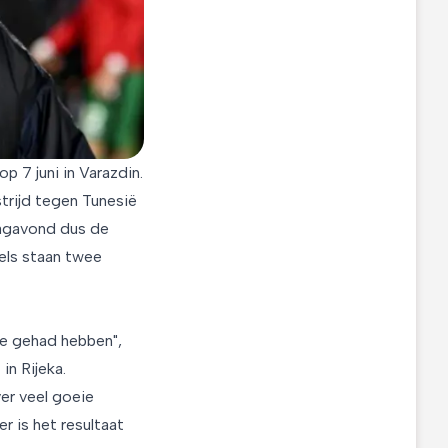
 7 juni in Varazdin.
trijd tegen Tunesië
dagavond dus de
els staan twee
oe gehad hebben",
n Rijeka.
er veel goeie
r is het resultaat