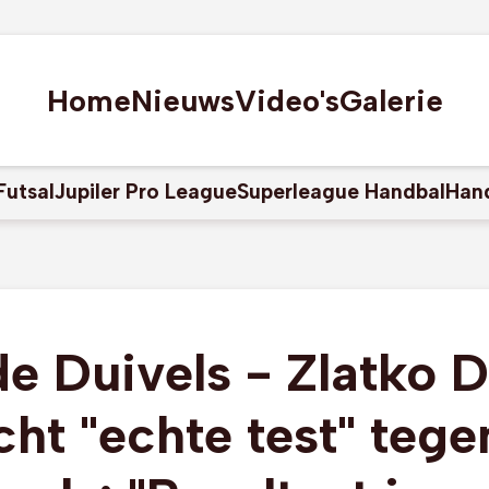
Home
Nieuws
Video's
Galerie
Futsal
Jupiler Pro League
Superleague Handbal
Han
e Duivels - Zlatko D
ht "echte test" teg