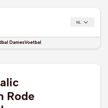
NL
dbal Dames
Voetbal
alic
en Rode