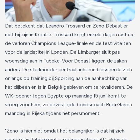
Dat betekent dat Leandro Trossard en Zeno Debast er
niet bij zijn in Kroatië. Trossard krijgt enkele dagen rust na
de verloren Champions League-finale en de festiviteiten
voor de landstitel in Londen. De Limburger sluit pas
woensdag aan in Tubeke. Voor Debast liggen de zaken
anders. De sterkhouder centraal achterin blesseerde zich
onlangs op training bij Sporting aan de aanhechting van
het dijbeen en is in België gebleven om te revalideren. De
WK-opener tegen Egypte op maandag 15 juni komt te
vroeg voor hem, zo bevestigde bondscoach Rudi Garcia
maandag in Rijeka tijdens het persmoment.
"Zeno is hier niet omdat het belangrijker is dat hij zich
verzorgt in Tubeke met onze medische staff", aldus de